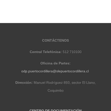
CONTÁCTENOS
Central Telefónica:
512 710100
Oficina de Partes:
odp.puertocordillera@slepuertocordillera.cl
Dirección:
Manuel Rodríguez 893, sector El Llano,
Coquimbo
CENTRO DE DOCUMENTACIÓN