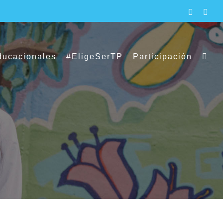
Faceboo
X
ducacionales
#EligeSerTP
Participación
mbiente en torno a la formación