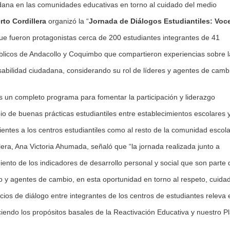
adana en las comunidades educativas en torno al cuidado del medio
to Cordillera
organizó la “
Jornada de Diálogos Estudiantiles: Voc
 que fueron protagonistas cerca de 200 estudiantes integrantes de 41
úblicos de Andacollo y Coquimbo que compartieron experiencias sobre l
bilidad ciudadana, considerando su rol de líderes y agentes de camb
os un completo programa para fomentar la participación y liderazgo
bio de buenas prácticas estudiantiles entre establecimientos escolares 
ientes a los centros estudiantiles como al resto de la comunidad escola
llera, Ana Victoria Ahumada, señaló que “la jornada realizada junto a
imiento de los indicadores de desarrollo personal y social que son parte 
zgo y agentes de cambio, en esta oportunidad en torno al respeto, cuida
os de diálogo entre integrantes de los centros de estudiantes releva 
eciendo los propósitos basales de la Reactivación Educativa y nuestro P