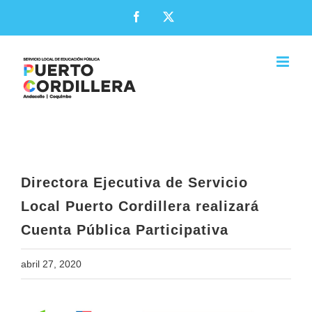
Skip
Facebook
X
to
content
Directora Ejecutiva de Servicio
Local Puerto Cordillera realizará
Cuenta Pública Participativa
Directora Ejecutiva de Servicio
Local Puerto Cordillera realizará
Cuenta Pública Participativa
abril 27, 2020
View