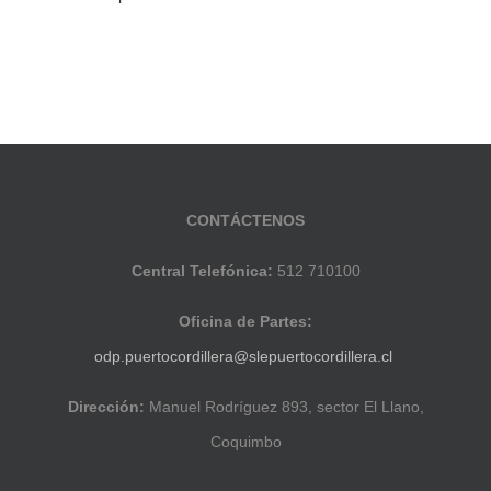
CONTÁCTENOS
Central Telefónica:
512 710100
Oficina de Partes:
odp.puertocordillera@slepuertocordillera.cl
Dirección:
Manuel Rodríguez 893, sector El Llano,
Coquimbo