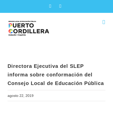
Skip
Facebook
X
to
content
Directora Ejecutiva del SLEP
informa sobre conformación del
Consejo Local de Educación Pública
Directora Ejecutiva del SLEP
informa sobre conformación del
Consejo Local de Educación Pública
agosto 22, 2019
View