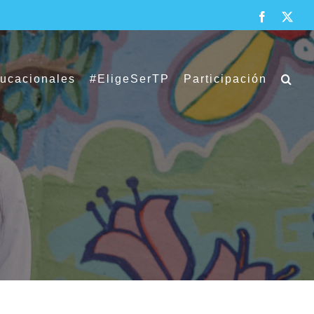
Facebook
X
ducacionales
#EligeSerTP
Participación
vación Educativa Integral Seamos