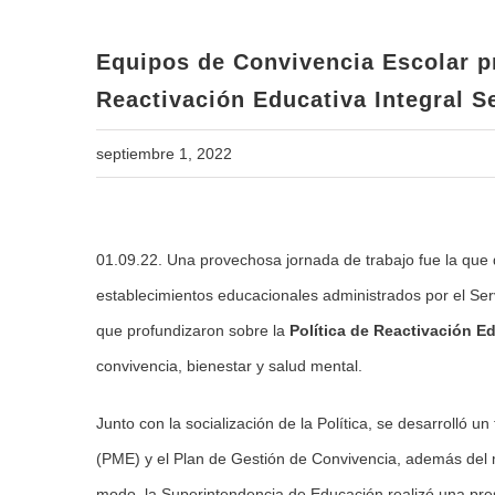
Equipos de Convivencia Escolar pr
Reactivación Educativa Integral
septiembre 1, 2022
View
01.09.22. Una provechosa jornada de trabajo fue la que 
Larger
establecimientos educacionales administrados por el Ser
Image
que profundizaron sobre la
Política de Reactivación 
convivencia, bienestar y salud mental.
Junto con la socialización de la Política, se desarrolló u
(PME) y el Plan de Gestión de Convivencia, además del m
modo, la Superintendencia de Educación realizó una prese