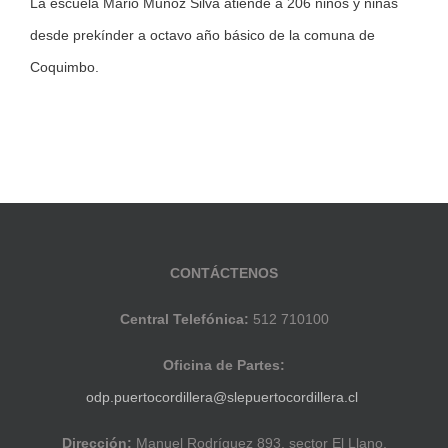
La escuela Mario Muñoz Silva atiende a 206 niños y niñas
desde prekínder a octavo año básico de la comuna de
Coquimbo.
CONTÁCTENOS
Central Telefónica:
512 710100
Oficina de Partes:
odp.puertocordillera@slepuertocordillera.cl
Dirección:
Manuel Rodríguez 893, sector El Llano,