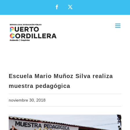
Skip
Facebook
X
to
content
Escuela Mario Muñoz Silva realiza
muestra pedagógica
Escuela Mario Muñoz Silva realiza
muestra pedagógica
noviembre 30, 2018
View
Larger