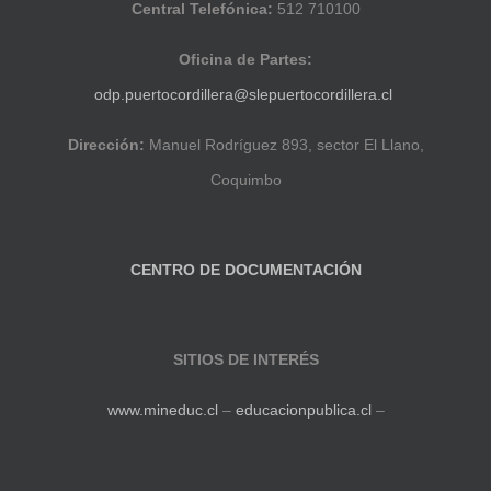
Central Telefónica:
512 710100
Oficina de Partes:
odp.puertocordillera@slepuertocordillera.cl
Dirección:
Manuel Rodríguez 893, sector El Llano,
Coquimbo
CENTRO DE DOCUMENTACIÓN
SITIOS DE INTERÉS
www.mineduc.cl
–
educacionpublica.cl
–