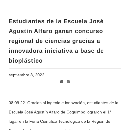
regional de ciencias gracias a
innovadora iniciativa a base de
bioplástico
Estudiantes de la Escuela José
Agustín Alfaro ganan concurso
regional de ciencias gracias a
innovadora iniciativa a base de
bioplástico
septiembre 8, 2022
View
08.09.22. Gracias al ingenio e innovación, estudiantes de la
Larger
Escuela José Agustín Alfaro de Coquimbo lograron el 1°
Image
lugar en la Feria Científica Tecnológica de la Región de