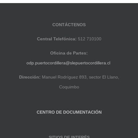
CONTÁCTENOS
Central Telefónica:
512 710100
Oficina de Partes:
odp.puertocordillera@slepuertocordillera.cl
Dirección:
Manuel Rodríguez 893, sector El Llano,
Coquimbo
CENTRO DE DOCUMENTACIÓN
SITIOS DE INTERÉS