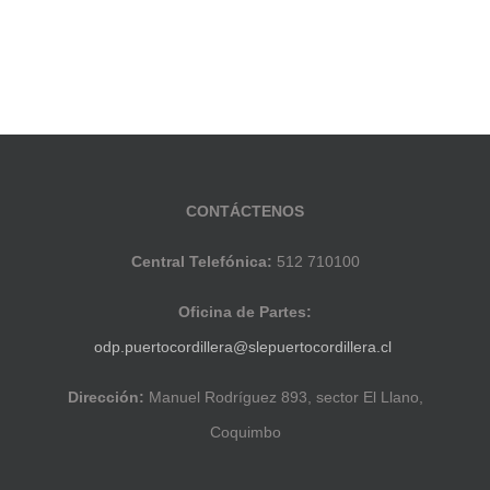
CONTÁCTENOS
Central Telefónica:
512 710100
Oficina de Partes:
odp.puertocordillera@slepuertocordillera.cl
Dirección:
Manuel Rodríguez 893, sector El Llano,
Coquimbo