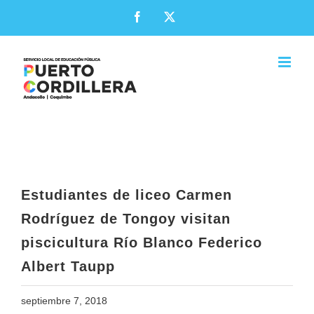
Skip
Facebook
X
to
content
Estudiantes de liceo Carmen
Rodríguez de Tongoy visitan
piscicultura Río Blanco Federico
Albert Taupp
Estudiantes de liceo Carmen
Rodríguez de Tongoy visitan
piscicultura Río Blanco Federico
Albert Taupp
septiembre 7, 2018