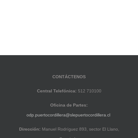
CONTÁCTENOS
Central Telefónica:
512 710100
Oficina de Partes:
odp.puertocordillera@slepuertocordillera.cl
Dirección:
Manuel Rodríguez 893, sector El Llano,