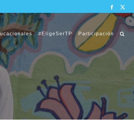
Facebook
X
ducacionales
#EligeSerTP
Participación
en importante en seminario