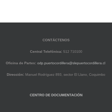
CONTÁCTENOS
Central Telefónica:
512 710100
Oficina de Partes:
odp.puertocordillera@slepuertocordillera.cl
Dirección:
Manuel Rodríguez 893, sector El Llano, Coquimbo
CENTRO DE DOCUMENTACIÓN