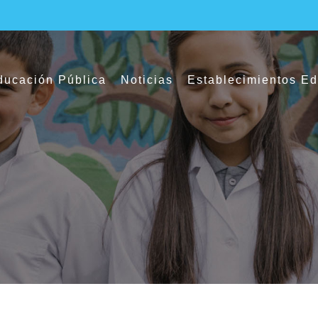
ucación Pública
Noticias
Establecimientos E
tivas de la educación parvularia pública 