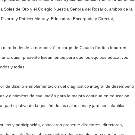
una Soles de Oro y el Colegio Nuestra Señora del Rosario, ambos de la
Pizarro y Patricio Monroy, Educadora Encargada y Director,
a mirada desde la normativa”, a cargo de Claudia Forttes Iribarren,
laria, quien presentó lineamientos para que los equipos educativos
todos y todas.
or de diseño e implementación del diagnóstico integral de desempeño
cas y dinámicas de evaluación para la mejora continua en educación
n participativa de la gestión de las salas cuna y jardines infantiles.
tas y participación, estuvieron presente directores, directoras,
s de aula de 26 establecimientos educacionales que cuentan con