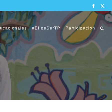
Facebook
X
ducacionales
#EligeSerTP
Participación
a por más de $838 millones en la