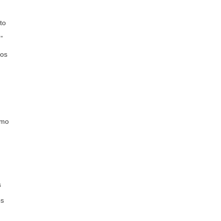
to
”
los
omo
s
os