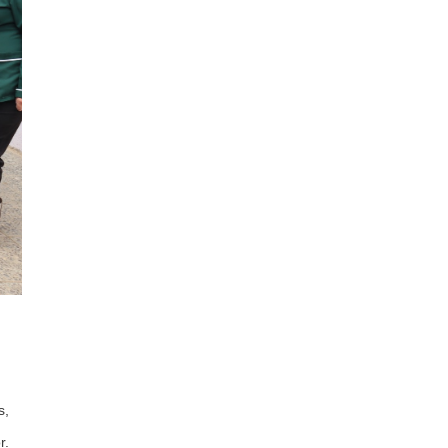
s,
r.