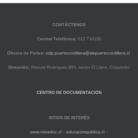
CONTÁCTENOS
Central Telefónica:
512 710100
Oficina de Partes:
odp.puertocordillera@slepuertocordillera.cl
Dirección:
Manuel Rodríguez 893, sector El Llano, Coquimbo
CENTRO DE DOCUMENTACIÓN
SITIOS DE INTERÉS
www.mineduc.cl
–
educacionpublica.cl
–