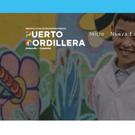
Skip
to
content
Inicio
Nueva Ed
SLEP Puerto Cordillera inauguró