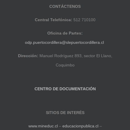
CONTÁCTENOS
Central Telefónica:
512 710100
Oficina de Partes:
odp.puertocordillera@slepuertocordillera.cl
Dirección:
Manuel Rodríguez 893, sector El Llano,
Coquimbo
CENTRO DE DOCUMENTACIÓN
SITIOS DE INTERÉS
www.mineduc.cl
–
educacionpublica.cl
–