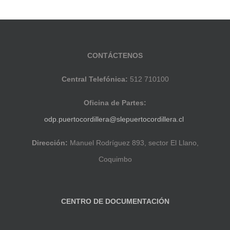
CONTÁCTENOS
Central Telefónica:
512 710100
Oficina de Partes:
odp.puertocordillera@slepuertocordillera.cl
Dirección:
Manuel Rodríguez 893, sector El Llano,
Coquimbo
CENTRO DE DOCUMENTACIÓN