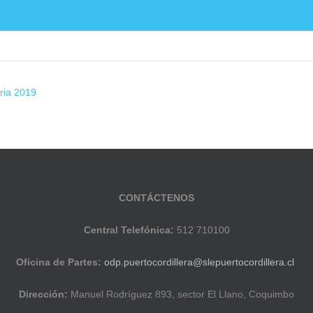
 2da sesión extraordinaria 2019
ducación Pública
Noticias
Establecimientos E
aria 2019
CONTÁCTENOS
Central Telefónica:
512 710100
Oficina de Partes:
odp.puertocordillera@slepuertocordillera.cl
Dirección:
Manuel Rodríguez 893, sector El Llano, Coquimbo