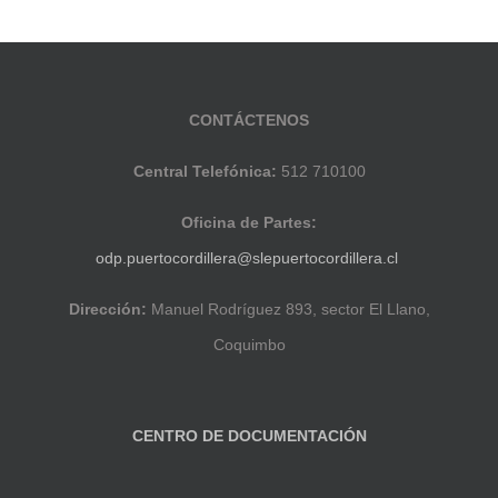
CONTÁCTENOS
Central Telefónica:
512 710100
Oficina de Partes:
odp.puertocordillera@slepuertocordillera.cl
Dirección:
Manuel Rodríguez 893, sector El Llano,
Coquimbo
CENTRO DE DOCUMENTACIÓN