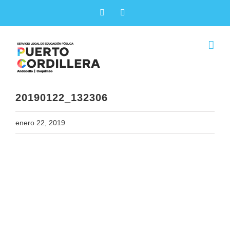
Skip
Facebook
X
to
content
20190122_132306
enero 22, 2019