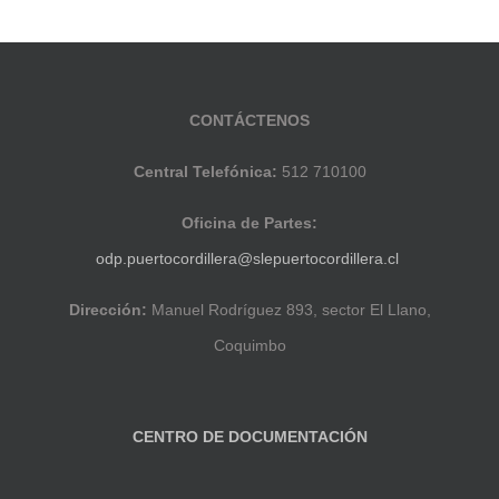
CONTÁCTENOS
Central Telefónica:
512 710100
Oficina de Partes:
odp.puertocordillera@slepuertocordillera.cl
Dirección:
Manuel Rodríguez 893, sector El Llano,
Coquimbo
CENTRO DE DOCUMENTACIÓN