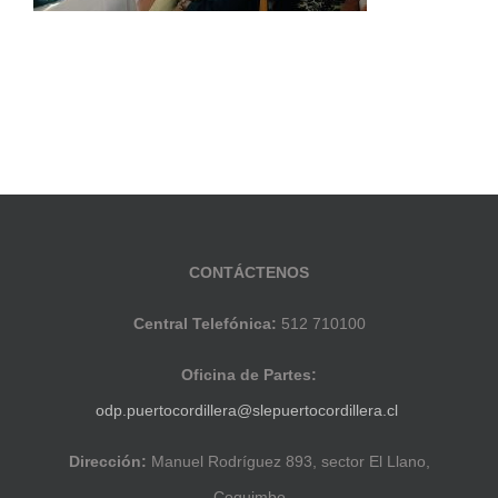
CONTÁCTENOS
Central Telefónica:
512 710100
Oficina de Partes:
odp.puertocordillera@slepuertocordillera.cl
Dirección:
Manuel Rodríguez 893, sector El Llano,
Coquimbo