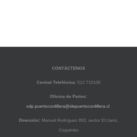
CONTÁCTENOS
Central Telefónica:
512 710100
Oficina de Partes:
odp.puertocordillera@slepuertocordillera.cl
Dirección:
Manuel Rodríguez 893, sector El Llano,
Coquimbo