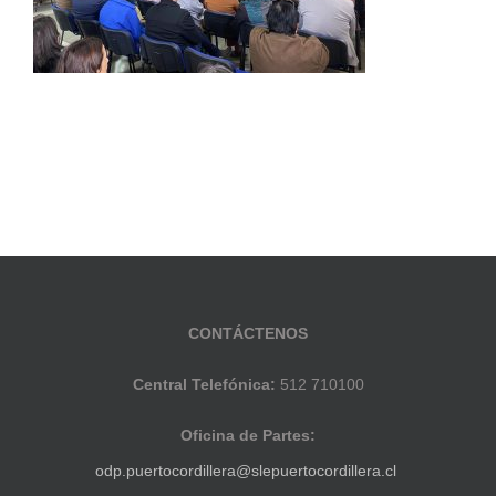
CONTÁCTENOS
Central Telefónica:
512 710100
Oficina de Partes:
odp.puertocordillera@slepuertocordillera.cl