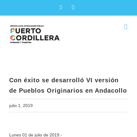
Skip
Facebook
X
to
content
Con éxito se desarrolló VI versión
de Pueblos Originarios en Andacollo
Con éxito se desarrolló VI versión
de Pueblos Originarios en Andacollo
julio 1, 2019
View
Lunes 01 de julio de 2019.-
Larger