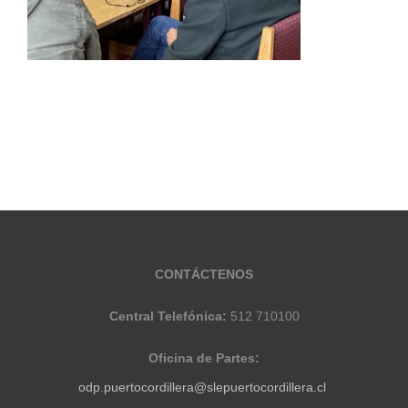
CONTÁCTENOS
Central Telefónica:
512 710100
Oficina de Partes:
odp.puertocordillera@slepuertocordillera.cl