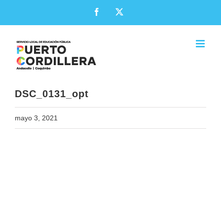
Skip
Facebook
X
to
content
DSC_0131_opt
mayo 3, 2021