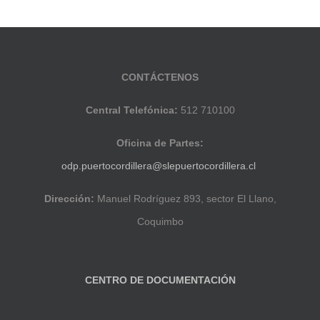
CONTÁCTENOS
Central Telefónica:
512 710100
Oficina de Partes:
odp.puertocordillera@slepuertocordillera.cl
Dirección:
Manuel Rodríguez 893, sector El Llano,
Coquimbo
CENTRO DE DOCUMENTACIÓN