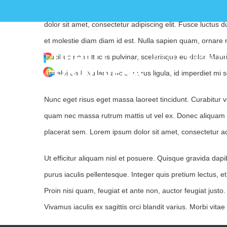
Skip
Lorem ipsum dolor sit amet, consectetur adipiscing elit.
to
dolor sit amet, consectetur adipiscing elit. Fusce luctus 
content
et molestie diam diam id est. Nulla sapien quam, ornare 
faucibus non ultrices pulvinar, scelerisque eu dolor. Mau
Inicio
Nueva Ed
nisi eleifend. Nullam auctor purus ligula, id imperdiet mi s
Nunc eget risus eget massa laoreet tincidunt. Curabitur v
quam nec massa rutrum mattis ut vel ex. Donec aliquam 
placerat sem. Lorem ipsum dolor sit amet, consectetur ad
Ut efficitur aliquam nisl et posuere. Quisque gravida dapi
purus iaculis pellentesque. Integer quis pretium lectus, e
Proin nisi quam, feugiat et ante non, auctor feugiat just
Vivamus iaculis ex sagittis orci blandit varius. Morbi vi