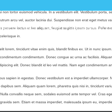
 Nunc vestibulum sagittis dictum. Proin rhoncus at ex eu lobortis. Morb
dui non tortor euismod vehicula. In a vestibulum elit. Vestibulum porta,
rutrum arcu vel, auctor lacinia dui. Suspendisse non erat eget metus 
ris posuere lectus ut leo aliquam, feugiat sagittis ipsum cursus. Pelle
ucación Pública
Noticias
Establecimientos E
celerisque in.
elit lorem, tincidunt vitae enim quis, blandit finibus ex. Ut in nunc ip
condimentum condimentum. Donec congue ac urna ac facilisis. Aliquam 
ipiscing elit. Donec blandit id leo vel mattis. Nam eget condimentum 
bus sapien in egestas. Donec vestibulum est a imperdiet ullamcorper. Nul
t dapibus sem. Aliquam quam lorem, pharetra quis nisi in, tincidunt varius
o. Nulla convallis neque sem, sodales euismod ante tempor vel. Cras eget
tae gravida sem. Etiam et massa imperdiet, malesuada ipsum eu, imperdi