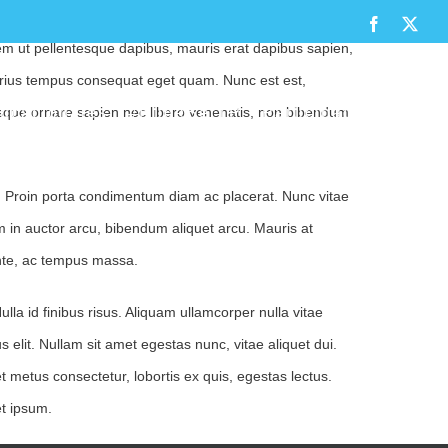
i quis quam nec nibh imperdiet venenatis. Lorem ipsum
Facebook
X
 sem ut pellentesque dapibus, mauris erat dapibus sapien,
varius tempus consequat eget quam. Nunc est est,
ntesque ornare sapien nec libero venenatis, non bibendum
ducacionales
#EligeSerTP
Participación
sum. Proin porta condimentum diam ac placerat. Nunc vitae
in auctor arcu, bibendum aliquet arcu. Mauris at
ante, ac tempus massa.
la id finibus risus. Aliquam ullamcorper nulla vitae
 elit. Nullam sit amet egestas nunc, vitae aliquet dui.
 metus consectetur, lobortis ex quis, egestas lectus.
et ipsum.