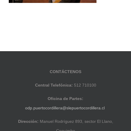
CONTÁCTENOS
Central Telefónica:
512 710100
Oficina de Partes:
odp.puertocordillera@slepuertocordillera.cl
Dirección:
Manuel Rodríguez 893, sector El Llano,
Coquimbo