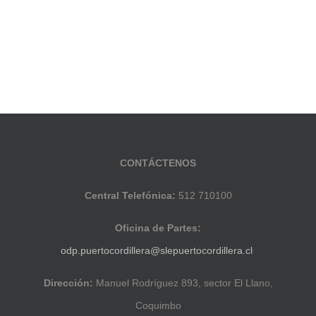
CONTÁCTENOS
Central Telefónica:
512 710100
Oficina de Partes:
odp.puertocordillera@slepuertocordillera.cl
Dirección:
Manuel Rodríguez 893, sector El Llano,
Coquimbo