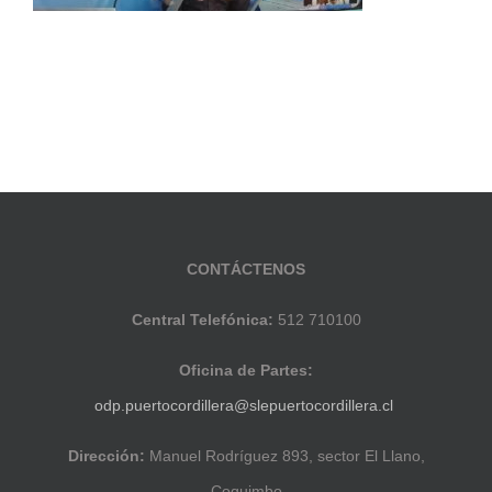
CONTÁCTENOS
Central Telefónica:
512 710100
Oficina de Partes:
odp.puertocordillera@slepuertocordillera.cl
Dirección:
Manuel Rodríguez 893, sector El Llano,
Coquimbo