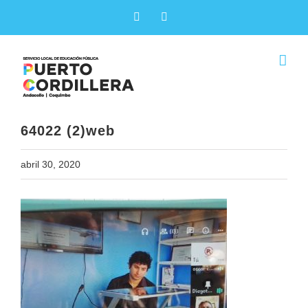
Skip
Facebook
X
to
content
64022 (2)web
abril 30, 2020