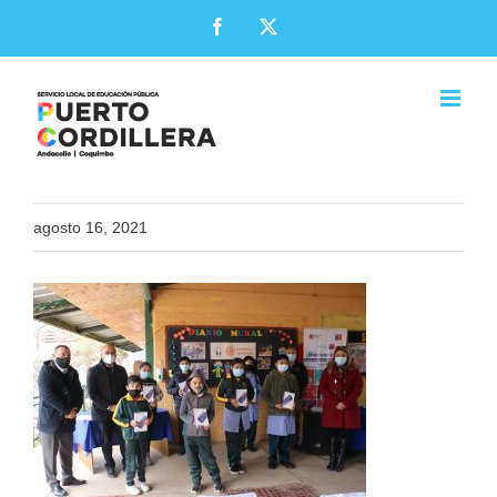
Skip
Facebook
X
to
content
agosto 16, 2021