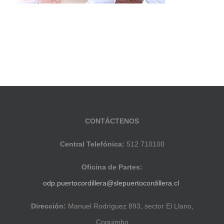
CONTÁCTENOS
Central Telefónica:
512 710100
Oficina de Partes:
odp.puertocordillera@slepuertocordillera.cl
Dirección:
Manuel Rodríguez 893, sector El Llano,
Coquimbo