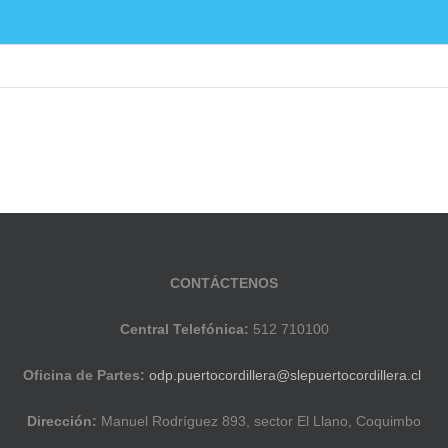
ducación Pública
Noticias
Establecimientos E
CONTÁCTENOS
Central Telefónica:
512 710100
Oficina de Partes:
odp.puertocordillera@slepuertocordillera.cl
Dirección:
Manuel Rodríguez 893, sector El Llano, Coquimbo