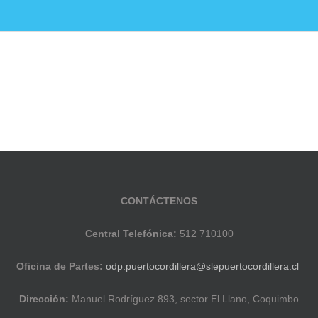
ucación Pública
Noticias
Establecimientos E
CONTÁCTENOS
Central Telefónica:
512 710100
Oficina de Partes:
odp.puertocordillera@slepuertocordillera.cl
Dirección:
Manuel Rodríguez 893, sector El Llano, Coquimbo