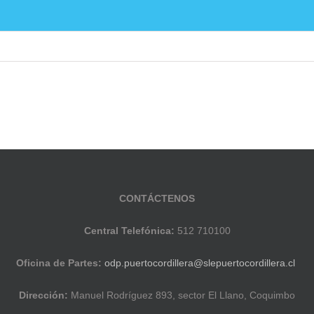
ducación Pública
Noticias
Establecimientos E
CONTÁCTENOS
Central Telefónica:
512 710100
Oficina de Partes:
odp.puertocordillera@slepuertocordillera.cl
Dirección:
Manuel Rodríguez 893, sector El Llano, Coquimbo