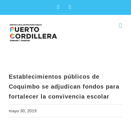
Skip
Facebook
X
to
content
Establecimientos públicos de
Coquimbo se adjudican fondos para
fortalecer la convivencia escolar
Establecimientos públicos de
Coquimbo se adjudican fondos para
fortalecer la convivencia escolar
mayo 30, 2019
View