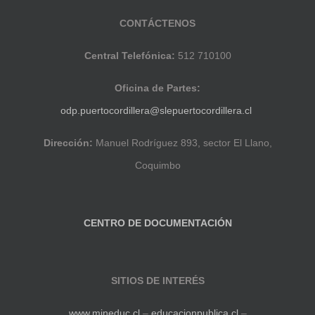
CONTÁCTENOS
Central Telefónica:
512 710100
Oficina de Partes:
odp.puertocordillera@slepuertocordillera.cl
Dirección:
Manuel Rodríguez 893, sector El Llano,
Coquimbo
CENTRO DE DOCUMENTACIÓN
SITIOS DE INTERÉS
www.mineduc.cl
–
educacionpublica.cl
–