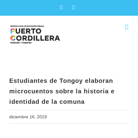
Skip
Facebook
X
to
content
Estudiantes de Tongoy elaboran
microcuentos sobre la historia e
identidad de la comuna
Estudiantes de Tongoy elaboran
microcuentos sobre la historia e
identidad de la comuna
diciembre 16, 2019
View