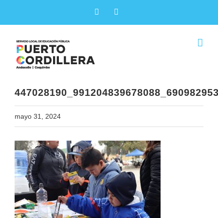
Skip
Facebook
X
to
content
447028190_991204839678088_69098295
mayo 31, 2024