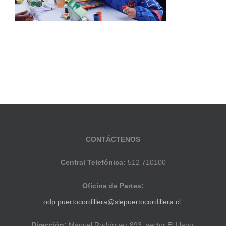
CONTÁCTENOS
Central Telefónica:
512 710100
Oficina de Partes:
odp.puertocordillera@slepuertocordillera.cl
Dirección:
Manuel Rodríguez 893, sector El Llano,