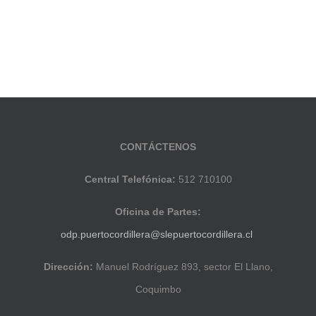
CONTÁCTENOS
Central Telefónica:
512 710100
Oficina de Partes:
odp.puertocordillera@slepuertocordillera.cl
Dirección:
Manuel Rodríguez 893, sector El Llano,
Coquimbo