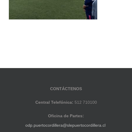
CONTÁCTENOS
Central Telefónica:
512 710100
Oficina de Partes:
odp.puertocordillera@slepuertocordillera.cl