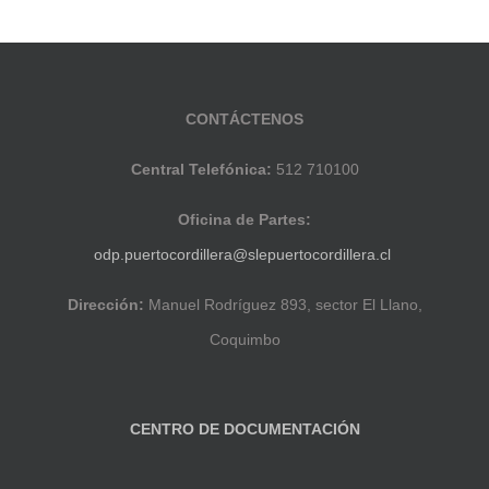
CONTÁCTENOS
Central Telefónica:
512 710100
Oficina de Partes:
odp.puertocordillera@slepuertocordillera.cl
Dirección:
Manuel Rodríguez 893, sector El Llano,
Coquimbo
CENTRO DE DOCUMENTACIÓN