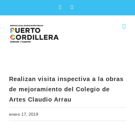
Skip
Facebook
X
to
content
Realizan visita inspectiva a la obras
de mejoramiento del Colegio de
Artes Claudio Arrau
Realizan visita inspectiva a la obras
de mejoramiento del Colegio de
Artes Claudio Arrau
enero 17, 2019
View