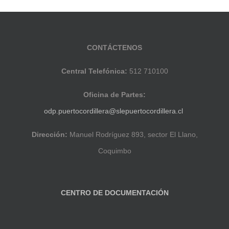
CONTÁCTENOS
Central Telefónica:
512 710100
Oficina de Partes:
odp.puertocordillera@slepuertocordillera.cl
Dirección:
Manuel Rodríguez 893, sector El Llano,
Coquimbo
CENTRO DE DOCUMENTACIÓN