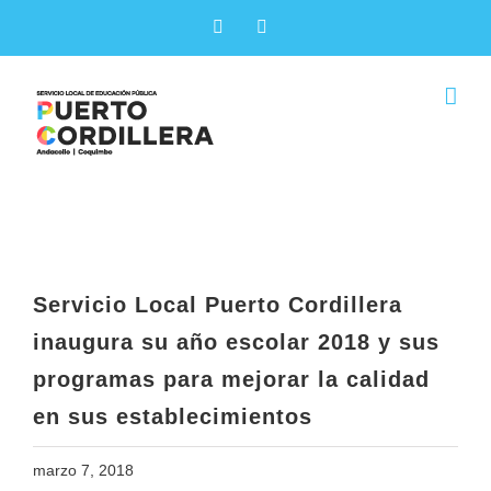
Skip
Facebook
X
to
content
Servicio Local Puerto Cordillera
inaugura su año escolar 2018 y sus
programas para mejorar la calidad
en sus establecimientos
Servicio Local Puerto Cordillera
inaugura su año escolar 2018 y sus
programas para mejorar la calidad
en sus establecimientos
marzo 7, 2018