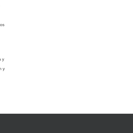
e
pos
a y
n y