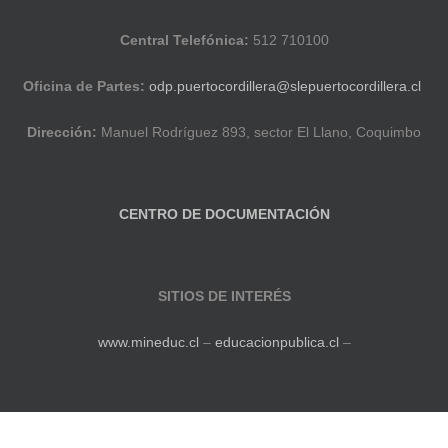
Central Telefónica:
512 710100
Oficina de Partes:
odp.puertocordillera@slepuertocordillera.cl
Dirección:
Manuel Rodríguez 893, sector El Llano, Coquimbo
CENTRO DE DOCUMENTACIÓN
SITIOS DE INTERÉS
www.mineduc.cl
–
educacionpublica.cl
–