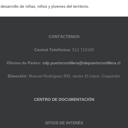
sarrollo de niñas, niños y jóvenes del territorio.
CONTÁCTENOS
Central Telefónica:
512 710100
Oficina de Partes:
odp.puertocordillera@slepuertocordillera.cl
Dirección:
Manuel Rodríguez 893, sector El Llano, Coquimbo
CENTRO DE DOCUMENTACIÓN
SITIOS DE INTERÉS