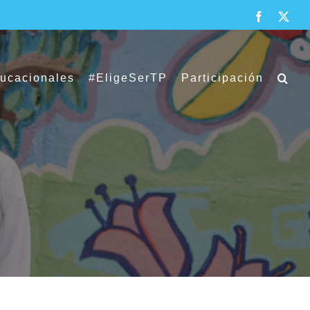
Facebook
X
ducacionales
#EligeSerTP
Participación
SLEP Puerto Cordillera