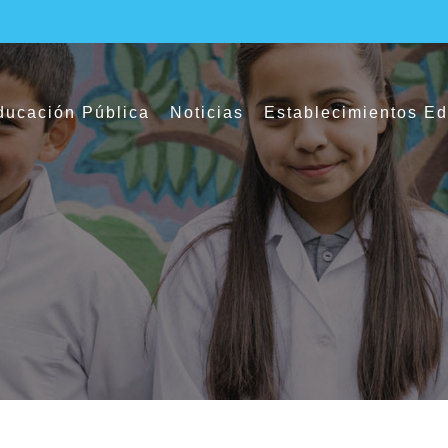
ucación Pública
Noticias
Establecimientos E
tes participaron en Liga de Futbolito del 