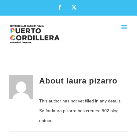
Skip
Facebook
X
to
content
laura.pizarro
About
laura pizarro
This author has not yet filled in any details.
So far laura pizarro has created 902 blog
entries.