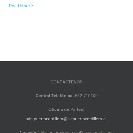
Read More
CONTÁCTENOS
Central Telefónica:
512 710100
Oficina de Partes:
odp.puertocordillera@slepuertocordillera.cl
Dirección:
Manuel Rodríguez 893, sector El Llano,