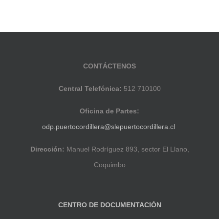
CONTÁCTENOS
Central Telefónica:
512 710100
Oficina de Partes:
odp.puertocordillera@slepuertocordillera.cl
Dirección:
Manuel Rodríguez 893, sector El Llano,
Coquimbo
CENTRO DE DOCUMENTACIÓN