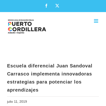
Skip
Facebook
X
to
content
Escuela diferencial Juan Sandoval
Carrasco implementa innovadoras
estrategias para potenciar los
aprendizajes
Escuela diferencial Juan Sandoval
Carrasco implementa innovadoras
estrategias para potenciar los
aprendizajes
julio 11, 2019