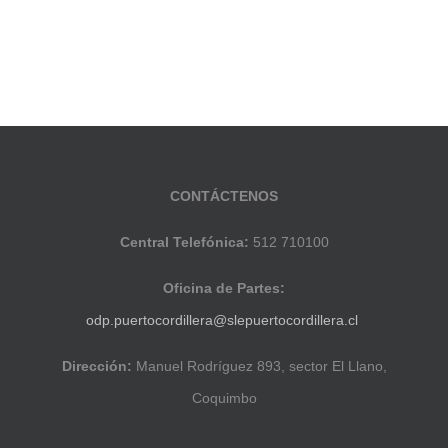
CONTÁCTENOS
Central Telefónica:
512 710100
Oficina de Partes:
odp.puertocordillera@slepuertocordillera.cl
Dirección:
Manuel Rodríguez 893, sector El Llano,
Coquimbo