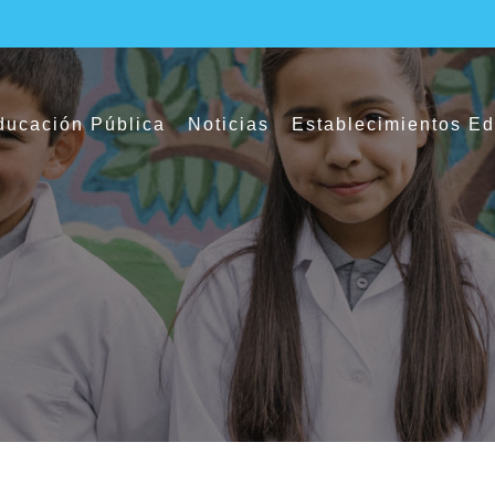
ucación Pública
Noticias
Establecimientos E
 ciudadana fueron exhibidos en encuentro