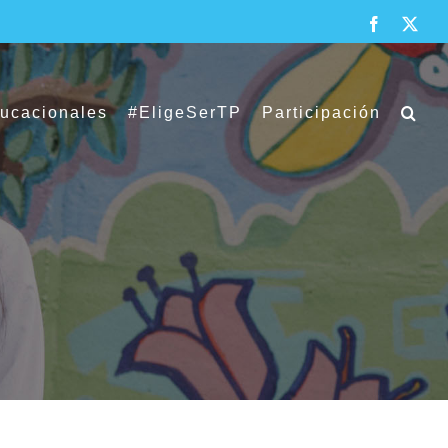
Facebook
X
ducacionales
#EligeSerTP
Participación
 territorial de educación pública