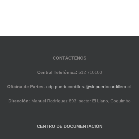
CONTÁCTENOS
Central Telefónica:
512 710100
Oficina de Partes:
odp.puertocordillera@slepuertocordillera.cl
Dirección:
Manuel Rodríguez 893, sector El Llano, Coquimbo
CENTRO DE DOCUMENTACIÓN